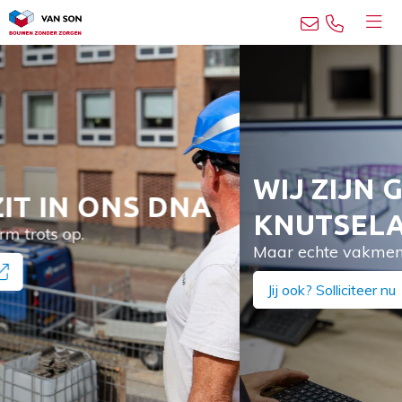
WIJ ZIJN GEEN
KNUTSELAARS
Maar echte vakmensen.
Jij ook? Solliciteer nu