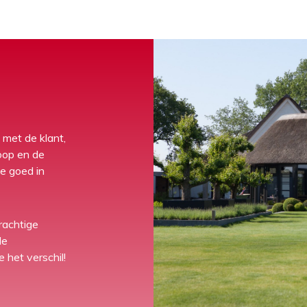
 met de klant,
oop en de
je goed in
rachtige
de
het verschil!