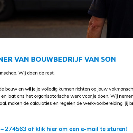
ER VAN BOUWBEDRIJF VAN SON
nschap. Wij doen de rest.
 de bouw en wil je je volledig kunnen richten op jouw vakmanscha
en laat ons het organisatorische werk voor je doen. Wij nemen
al, maken de calculaties en regelen de werkvoorbereiding. Jij 
6 – 274563 of
klik hier om een e-mail te sturen!