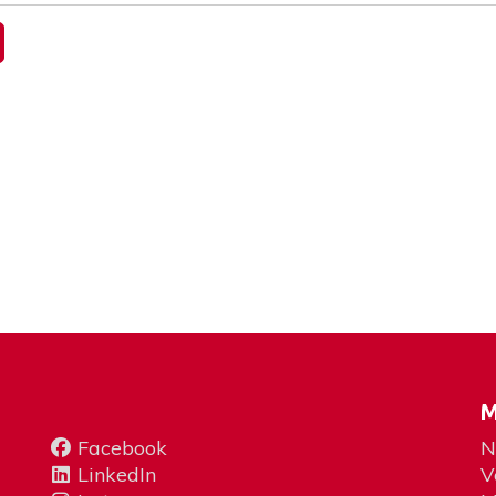
M
Facebook
N
LinkedIn
V