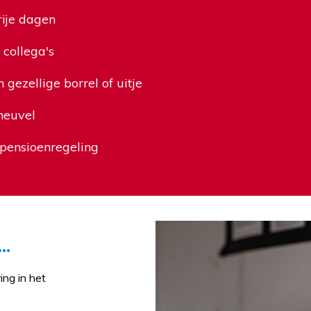
rije dagen
 collega's
 gezellige borrel of uitje
heuvel
 pensioenregeling
..
ing in het