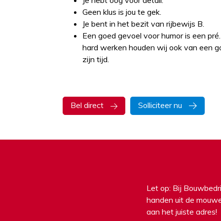
Je hebt oog voor detail.
Geen klus is jou te gek.
Je bent in het bezit van rijbewijs B.
Een goed gevoel voor humor is een pré
hard werken houden wij ook van een g
zijn tijd.
Bel direct
Solliciteer nu
Let op: Bij Bouwbedri
handen uit de mouwen 
aan het juiste adres!