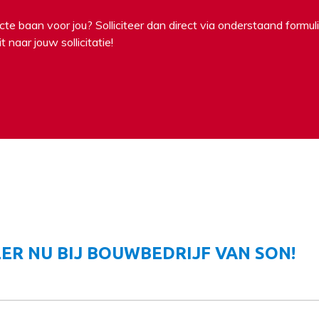
ecte baan voor jou? Solliciteer dan direct via onderstaand formuli
t naar jouw sollicitatie!
ER NU BIJ BOUWBEDRIJF VAN SON!