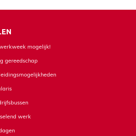
LEN
werkweek mogelijk!
g gereedschap
leidingsmogelijkheden
laris
rijfsbussen
selend werk
edagen