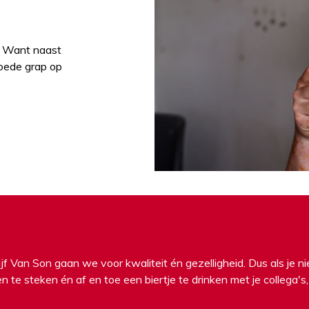
. Want naast
oede grap op
jf Van Son gaan we voor kwaliteit én gezelligheid. Dus als je n
te steken én af en toe een biertje te drinken met je collega's,