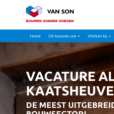
Home
Dit bouwen we
Werken bij
VACATURE A
KAATSHEUVE
DE MEEST UITGEBREID
BOUWSECTOR!