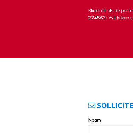
Klinkt dit als de perf
274563
.
Wij kijken ui
SOLLICITE
Naam